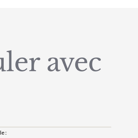
ler avec
e :