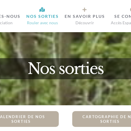
ES-NOUS
NOS SORTIES
EN SAVOIR PLUS
SE CO
ciation
Rouler avec nous
Découvrir
Accès Espa
Nos sorties
ALENDRIER DE NOS
CARTOGRAPHIE DE 
SORTIES
SORTIES