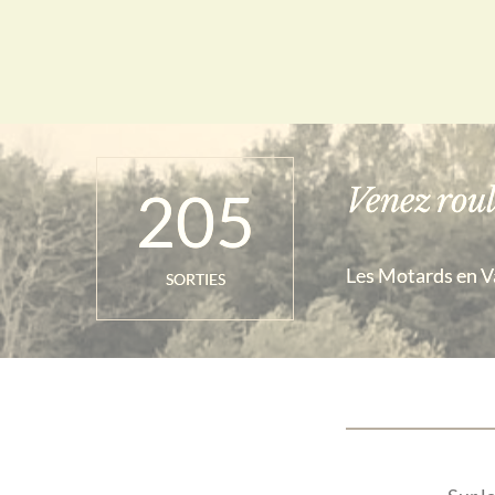
205
Venez roul
Les Motards en Vad
SORTIES