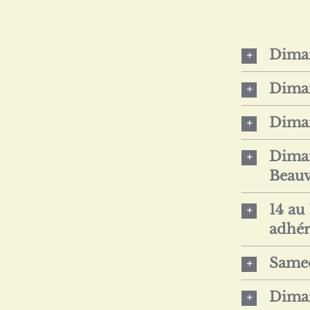
Diman
Diman
Diman
Diman
Beauv
14 au
adhér
Samed
Diman