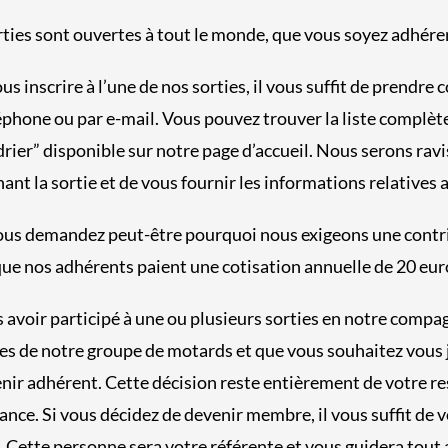
ties sont ouvertes à tout le monde, que vous soyez adhéren
us inscrire à l’une de nos sorties, il vous suffit de prendre 
éphone ou par e-mail. Vous pouvez trouver la liste complète 
rier” disponible sur notre page d’accueil. Nous serons rav
ant la sortie et de vous fournir les informations relatives a
us demandez peut-être pourquoi nous exigeons une contrib
que nos adhérents paient une cotisation annuelle de 20 eur
s avoir participé à une ou plusieurs sorties en notre compag
 de notre groupe de motards et que vous souhaitez vous jo
nir adhérent. Cette décision reste entièrement de votre ress
nce. Si vous décidez de devenir membre, il vous suffit de 
. Cette personne sera votre référente et vous guidera tout