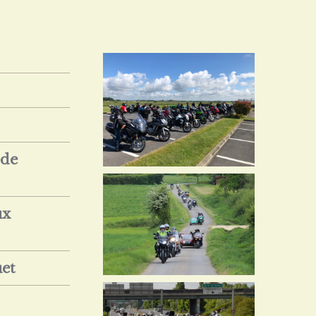
 de
ux
et