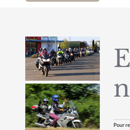
E
n
Pour re