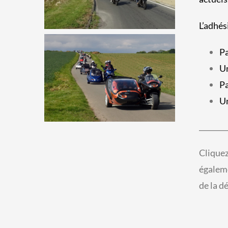
L’adhés
Pa
Un
Pa
Un
________
Cliquez
égaleme
de la d