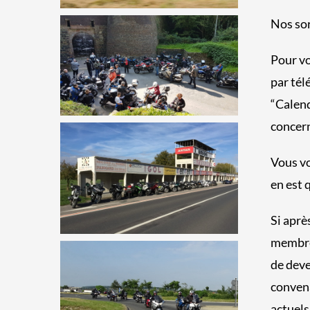
Nos sor
Pour vo
par tél
“Calend
concern
Vous vo
en est 
Si aprè
membres
de deve
convena
actuels