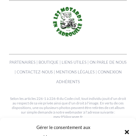
PARTENAIRES
|
BOUTIQUE
|
LIENS UTILES
|
ON PARLE DE NOUS
|
CONTACTEZ-NOUS
|
MENTIONS LÉGALES
|
CONNEXION
ADHÉRENTS
Selon les articles 226-1 à 226-8 du Code civil, tout individu jouit d'un droit
au respect de sa vie privée ainsi que d'un droit à l'image. En vertu de ces
dispositions, une ou plusieurs photos peuvent être retirées de cet album
sur simple demande à notre webmaster à l'adresse suivante :
mev.95@orange.fr
Gérer le consentement aux
© COPYRIGHT 2012-2022 | TOUS LES DROITS SONT RESERVÉS