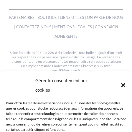
PARTENAIRES
|
BOUTIQUE
|
LIENS UTILES
|
ON PARLE DE NOUS
|
CONTACTEZ-NOUS
|
MENTIONS LÉGALES
|
CONNEXION
ADHÉRENTS
Selon les articles 226-1 à 226-8 du Code civil, tout individu jouit d'un droit
au respect de sa vie privée ainsi que d'un droit à l'image. En vertu de ces
dispositions, une ou plusieurs photos peuvent être retirées de cet album
sur simple demande à notre webmaster à l'adresse suivante :
mev.95@orange.fr
Gérer le consentement aux
© COPYRIGHT 2012-2022 | TOUS LES DROITS SONT RESERVÉS
| CRÉÉ PAR MEV95
cookies
Pour offrir les meilleures expériences, nous utilisons des technologies telles
que les cookies pour stocker et/ou accéder aux informations des appareils. Le
fait de consentir à ces technologies nous permettra de traiter des données
telles que le comportement de navigation ou les ID uniques sur ce site. Le fait de
ne pas consentir ou de retirer son consentement peut avoir un effet négatif sur
RETROUVEZ-NOUS SUR LES RÉSEAUX
certaines caractéristiques et fonctions.