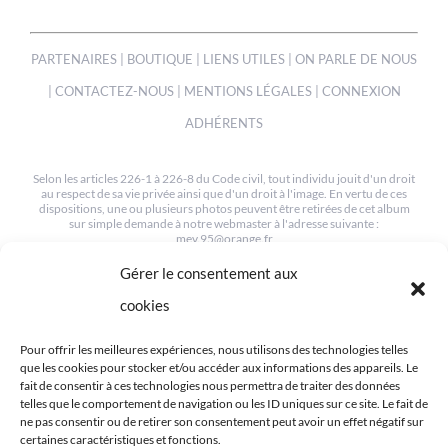
PARTENAIRES
|
BOUTIQUE
|
LIENS UTILES
|
ON PARLE DE NOUS
|
CONTACTEZ-NOUS
|
MENTIONS LÉGALES
|
CONNEXION
ADHÉRENTS
Selon les articles 226-1 à 226-8 du Code civil, tout individu jouit d'un droit
au respect de sa vie privée ainsi que d'un droit à l'image. En vertu de ces
dispositions, une ou plusieurs photos peuvent être retirées de cet album
sur simple demande à notre webmaster à l'adresse suivante :
mev.95@orange.fr
Gérer le consentement aux
© COPYRIGHT 2012-2022 | TOUS LES DROITS SONT RESERVÉS
| CRÉÉ PAR MEV95
cookies
Pour offrir les meilleures expériences, nous utilisons des technologies telles
que les cookies pour stocker et/ou accéder aux informations des appareils. Le
fait de consentir à ces technologies nous permettra de traiter des données
telles que le comportement de navigation ou les ID uniques sur ce site. Le fait de
ne pas consentir ou de retirer son consentement peut avoir un effet négatif sur
RETROUVEZ-NOUS SUR LES RÉSEAUX
certaines caractéristiques et fonctions.