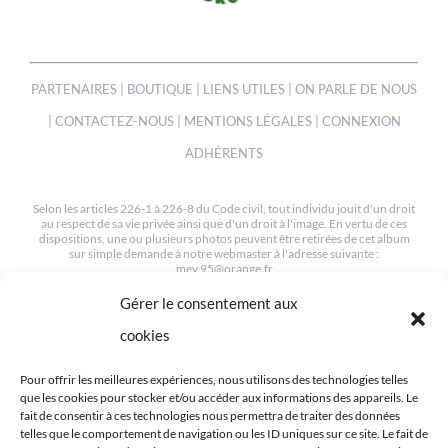
PARTENAIRES
|
BOUTIQUE
|
LIENS UTILES
|
ON PARLE DE NOUS
|
CONTACTEZ-NOUS
|
MENTIONS LÉGALES
|
CONNEXION
ADHÉRENTS
Selon les articles 226-1 à 226-8 du Code civil, tout individu jouit d'un droit
au respect de sa vie privée ainsi que d'un droit à l'image. En vertu de ces
dispositions, une ou plusieurs photos peuvent être retirées de cet album
sur simple demande à notre webmaster à l'adresse suivante :
mev.95@orange.fr
Gérer le consentement aux
© COPYRIGHT 2012-2022 | TOUS LES DROITS SONT RESERVÉS
| CRÉÉ PAR MEV95
cookies
Pour offrir les meilleures expériences, nous utilisons des technologies telles
que les cookies pour stocker et/ou accéder aux informations des appareils. Le
fait de consentir à ces technologies nous permettra de traiter des données
telles que le comportement de navigation ou les ID uniques sur ce site. Le fait de