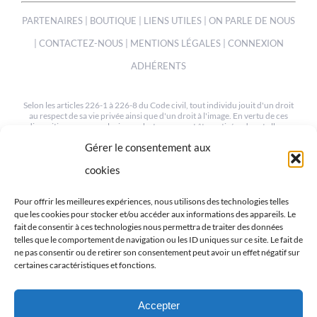
PARTENAIRES
|
BOUTIQUE
|
LIENS UTILES
|
ON PARLE DE NOUS
|
CONTACTEZ-NOUS
|
MENTIONS LÉGALES
|
CONNEXION
ADHÉRENTS
Selon les articles 226-1 à 226-8 du Code civil, tout individu jouit d'un droit
au respect de sa vie privée ainsi que d'un droit à l'image. En vertu de ces
dispositions, une ou plusieurs photos peuvent être retirées de cet album
sur simple demande à notre webmaster à l'adresse suivante :
Gérer le consentement aux
mev.95@orange.fr
cookies
© COPYRIGHT 2012-2022 | TOUS LES DROITS SONT RESERVÉS
| CRÉÉ PAR MEV95
Pour offrir les meilleures expériences, nous utilisons des technologies telles
que les cookies pour stocker et/ou accéder aux informations des appareils. Le
fait de consentir à ces technologies nous permettra de traiter des données
telles que le comportement de navigation ou les ID uniques sur ce site. Le fait de
ne pas consentir ou de retirer son consentement peut avoir un effet négatif sur
certaines caractéristiques et fonctions.
RETROUVEZ-NOUS SUR LES RÉSEAUX
Accepter
We use cookies on our website to give you the most relevant