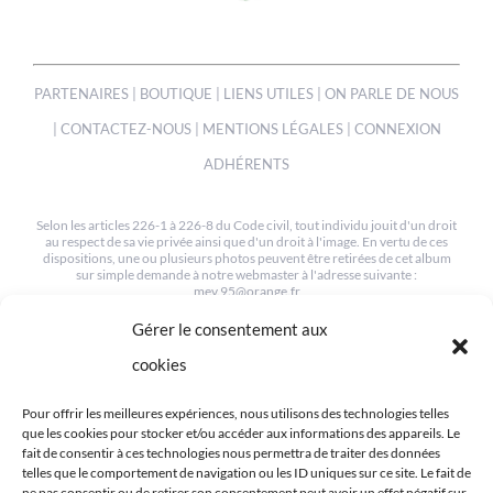
PARTENAIRES
|
BOUTIQUE
|
LIENS UTILES
|
ON PARLE DE NOUS
|
CONTACTEZ-NOUS
|
MENTIONS LÉGALES
|
CONNEXION
ADHÉRENTS
Selon les articles 226-1 à 226-8 du Code civil, tout individu jouit d'un droit
au respect de sa vie privée ainsi que d'un droit à l'image. En vertu de ces
dispositions, une ou plusieurs photos peuvent être retirées de cet album
sur simple demande à notre webmaster à l'adresse suivante :
mev.95@orange.fr
Gérer le consentement aux
© COPYRIGHT 2012-2022 | TOUS LES DROITS SONT RESERVÉS
| CRÉÉ PAR MEV95
cookies
Pour offrir les meilleures expériences, nous utilisons des technologies telles
que les cookies pour stocker et/ou accéder aux informations des appareils. Le
fait de consentir à ces technologies nous permettra de traiter des données
telles que le comportement de navigation ou les ID uniques sur ce site. Le fait de
ne pas consentir ou de retirer son consentement peut avoir un effet négatif sur