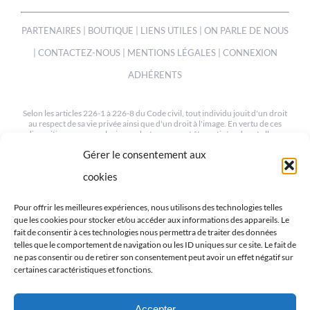
PARTENAIRES
|
BOUTIQUE
|
LIENS UTILES
|
ON PARLE DE NOUS
|
CONTACTEZ-NOUS
|
MENTIONS LÉGALES
|
CONNEXION
ADHÉRENTS
Selon les articles 226-1 à 226-8 du Code civil, tout individu jouit d'un droit
au respect de sa vie privée ainsi que d'un droit à l'image. En vertu de ces
dispositions, une ou plusieurs photos peuvent être retirées de cet album
sur simple demande à notre webmaster à l'adresse suivante :
Gérer le consentement aux
mev.95@orange.fr
cookies
© COPYRIGHT 2012-2022 | TOUS LES DROITS SONT RESERVÉS
| CRÉÉ PAR MEV95
Pour offrir les meilleures expériences, nous utilisons des technologies telles
que les cookies pour stocker et/ou accéder aux informations des appareils. Le
fait de consentir à ces technologies nous permettra de traiter des données
telles que le comportement de navigation ou les ID uniques sur ce site. Le fait de
ne pas consentir ou de retirer son consentement peut avoir un effet négatif sur
certaines caractéristiques et fonctions.
RETROUVEZ-NOUS SUR LES RÉSEAUX
Accepter