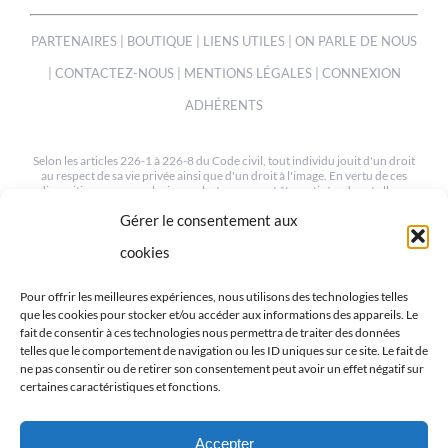
PARTENAIRES
|
BOUTIQUE
|
LIENS UTILES
|
ON PARLE DE NOUS
|
CONTACTEZ-NOUS
|
MENTIONS LÉGALES
|
CONNEXION
ADHÉRENTS
Selon les articles 226-1 à 226-8 du Code civil, tout individu jouit d'un droit
au respect de sa vie privée ainsi que d'un droit à l'image. En vertu de ces
dispositions, une ou plusieurs photos peuvent être retirées de cet album
sur simple demande à notre webmaster à l'adresse suivante :
Gérer le consentement aux
mev.95@orange.fr
cookies
© COPYRIGHT 2012-2022 | TOUS LES DROITS SONT RESERVÉS
| CRÉÉ PAR MEV95
Pour offrir les meilleures expériences, nous utilisons des technologies telles
que les cookies pour stocker et/ou accéder aux informations des appareils. Le
fait de consentir à ces technologies nous permettra de traiter des données
telles que le comportement de navigation ou les ID uniques sur ce site. Le fait de
ne pas consentir ou de retirer son consentement peut avoir un effet négatif sur
certaines caractéristiques et fonctions.
RETROUVEZ-NOUS SUR LES RÉSEAUX
Accepter