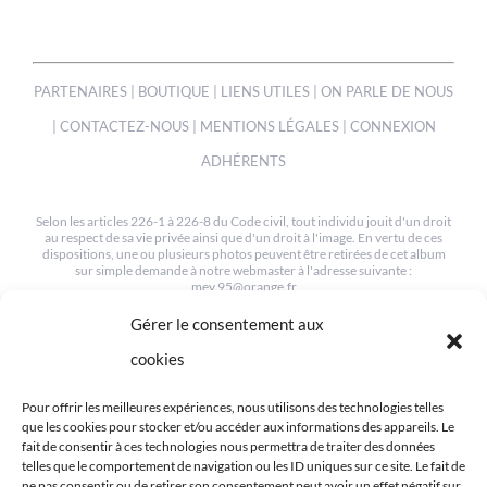
PARTENAIRES
|
BOUTIQUE
|
LIENS UTILES
|
ON PARLE DE NOUS
|
CONTACTEZ-NOUS
|
MENTIONS LÉGALES
|
CONNEXION
ADHÉRENTS
Selon les articles 226-1 à 226-8 du Code civil, tout individu jouit d'un droit
au respect de sa vie privée ainsi que d'un droit à l'image. En vertu de ces
dispositions, une ou plusieurs photos peuvent être retirées de cet album
sur simple demande à notre webmaster à l'adresse suivante :
mev.95@orange.fr
Gérer le consentement aux
© COPYRIGHT 2012-2022 | TOUS LES DROITS SONT RESERVÉS
| CRÉÉ PAR MEV95
cookies
Pour offrir les meilleures expériences, nous utilisons des technologies telles
que les cookies pour stocker et/ou accéder aux informations des appareils. Le
fait de consentir à ces technologies nous permettra de traiter des données
telles que le comportement de navigation ou les ID uniques sur ce site. Le fait de
ne pas consentir ou de retirer son consentement peut avoir un effet négatif sur