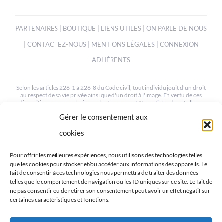
PARTENAIRES
|
BOUTIQUE
|
LIENS UTILES
|
ON PARLE DE NOUS
|
CONTACTEZ-NOUS
|
MENTIONS LÉGALES
|
CONNEXION
ADHÉRENTS
Selon les articles 226-1 à 226-8 du Code civil, tout individu jouit d'un droit
au respect de sa vie privée ainsi que d'un droit à l'image. En vertu de ces
dispositions, une ou plusieurs photos peuvent être retirées de cet album
sur simple demande à notre webmaster à l'adresse suivante :
Gérer le consentement aux
mev.95@orange.fr
cookies
© COPYRIGHT 2012-2022 | TOUS LES DROITS SONT RESERVÉS
| CRÉÉ PAR MEV95
Pour offrir les meilleures expériences, nous utilisons des technologies telles
que les cookies pour stocker et/ou accéder aux informations des appareils. Le
fait de consentir à ces technologies nous permettra de traiter des données
telles que le comportement de navigation ou les ID uniques sur ce site. Le fait de
ne pas consentir ou de retirer son consentement peut avoir un effet négatif sur
certaines caractéristiques et fonctions.
RETROUVEZ-NOUS SUR LES RÉSEAUX