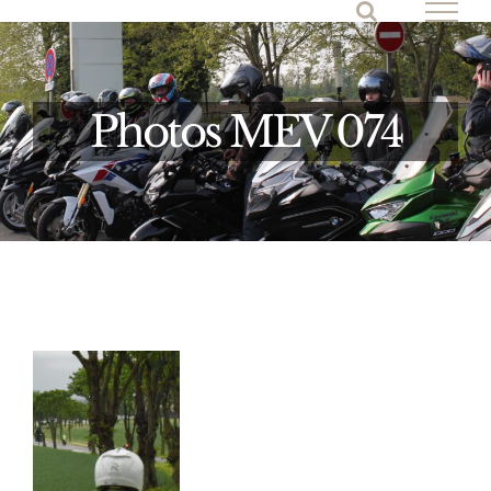
Passer
au
contenu
Photos MEV 074