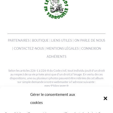
PARTENAIRES
|
BOUTIQUE
|
LIENS UTILES
|
ON PARLE DE NOUS
|
CONTACTEZ-NOUS
|
MENTIONS LÉGALES
|
CONNEXION
ADHÉRENTS
Selon les articles 226-1 à 226-8 du Code civil, tout individu jouit d'un droit
au respect de sa vie privée ainsi que d'un droit à l'image. En vertu de ces
dispositions, une ou plusieurs photos peuvent être retirées de cet album
sur simple demande à notre webmaster à l'adresse suivante :
mev.95@orange.fr
Gérer le consentement aux
© COPYRIGHT 2012-2022 | TOUS LES DROITS SONT RESERVÉS
| CRÉÉ PAR MEV95
cookies