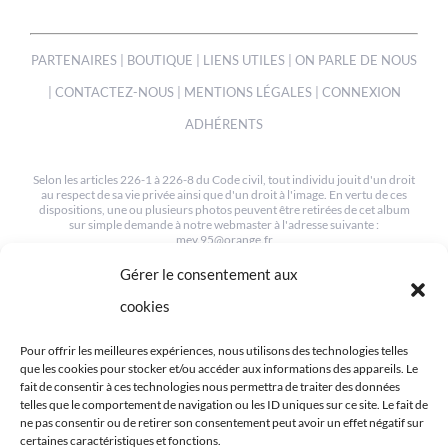
PARTENAIRES
|
BOUTIQUE
|
LIENS UTILES
|
ON PARLE DE NOUS
|
CONTACTEZ-NOUS
|
MENTIONS LÉGALES
|
CONNEXION
ADHÉRENTS
Selon les articles 226-1 à 226-8 du Code civil, tout individu jouit d'un droit
au respect de sa vie privée ainsi que d'un droit à l'image. En vertu de ces
dispositions, une ou plusieurs photos peuvent être retirées de cet album
sur simple demande à notre webmaster à l'adresse suivante :
mev.95@orange.fr
Gérer le consentement aux
© COPYRIGHT 2012-2022 | TOUS LES DROITS SONT RESERVÉS
| CRÉÉ PAR MEV95
cookies
Pour offrir les meilleures expériences, nous utilisons des technologies telles
que les cookies pour stocker et/ou accéder aux informations des appareils. Le
fait de consentir à ces technologies nous permettra de traiter des données
telles que le comportement de navigation ou les ID uniques sur ce site. Le fait de
ne pas consentir ou de retirer son consentement peut avoir un effet négatif sur
RETROUVEZ-NOUS SUR LES RÉSEAUX
certaines caractéristiques et fonctions.