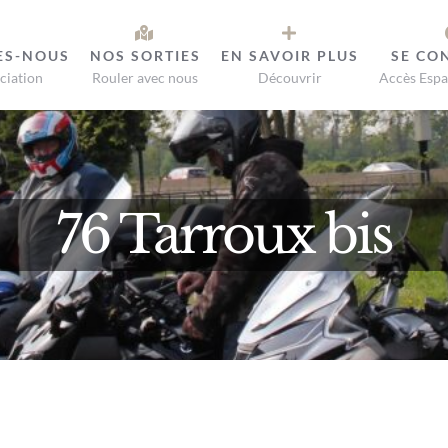
ES-NOUS
NOS SORTIES
EN SAVOIR PLUS
SE CO
ciation
Rouler avec nous
Découvrir
Accès Espa
76 Tarroux bis