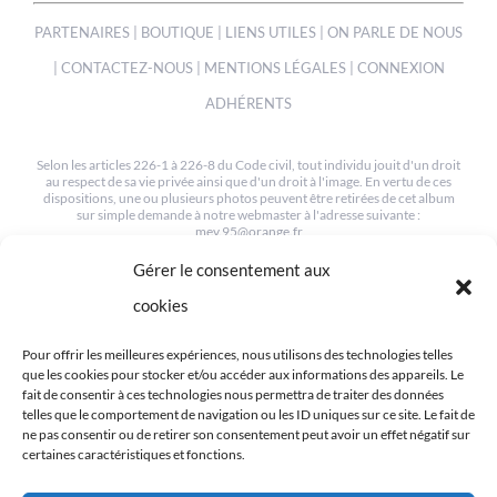
PARTENAIRES
|
BOUTIQUE
|
LIENS UTILES
|
ON PARLE DE NOUS
|
CONTACTEZ-NOUS
|
MENTIONS LÉGALES
|
CONNEXION
ADHÉRENTS
Selon les articles 226-1 à 226-8 du Code civil, tout individu jouit d'un droit
au respect de sa vie privée ainsi que d'un droit à l'image. En vertu de ces
dispositions, une ou plusieurs photos peuvent être retirées de cet album
sur simple demande à notre webmaster à l'adresse suivante :
mev.95@orange.fr
Gérer le consentement aux
© COPYRIGHT 2012-2022 | TOUS LES DROITS SONT RESERVÉS
| CRÉÉ PAR MEV95
cookies
Pour offrir les meilleures expériences, nous utilisons des technologies telles
que les cookies pour stocker et/ou accéder aux informations des appareils. Le
fait de consentir à ces technologies nous permettra de traiter des données
telles que le comportement de navigation ou les ID uniques sur ce site. Le fait de
ne pas consentir ou de retirer son consentement peut avoir un effet négatif sur
RETROUVEZ-NOUS SUR LES RÉSEAUX
certaines caractéristiques et fonctions.
We use cookies on our website to give you the most relevant