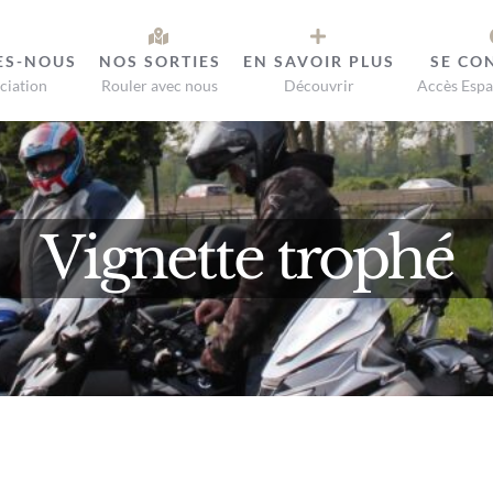
ES-NOUS
NOS SORTIES
EN SAVOIR PLUS
SE CO
ciation
Rouler avec nous
Découvrir
Accès Espa
Vignette trophé