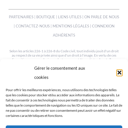
PARTENAIRES
|
BOUTIQUE
|
LIENS UTILES
|
ON PARLE DE NOUS
|
CONTACTEZ-NOUS
|
MENTIONS LÉGALES
|
CONNEXION
ADHÉRENTS
Selon les articles 226-1 à 226-8 du Code civil, tout individu jouit d'un droit
au respect de sa vie privée ainsi que d'un droit à l'image. En vertu de ces
dispositions, une ou plusieurs photos peuvent être retirées de cet album
sur simple demande à notre webmaster à l'adresse suivante :
Gérer le consentement aux
mev.95@orange.fr
cookies
© COPYRIGHT 2012-2022 | TOUS LES DROITS SONT RESERVÉS
| CRÉÉ PAR MEV95
Pour offrir les meilleures expériences, nous utilisons des technologies telles
que les cookies pour stocker et/ou accéder aux informations des appareils. Le
fait de consentir à ces technologies nous permettra de traiter des données
telles que le comportement de navigation ou les ID uniques sur ce site. Le fait de
ne pas consentir ou de retirer son consentement peut avoir un effet négatif sur
certaines caractéristiques et fonctions.
RETROUVEZ-NOUS SUR LES RÉSEAUX