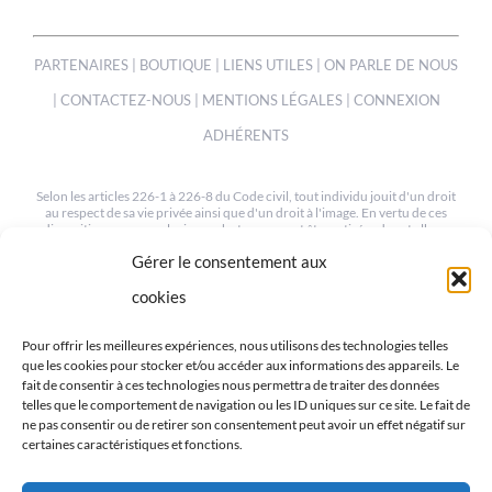
PARTENAIRES
|
BOUTIQUE
|
LIENS UTILES
|
ON PARLE DE NOUS
|
CONTACTEZ-NOUS
|
MENTIONS LÉGALES
|
CONNEXION
ADHÉRENTS
Selon les articles 226-1 à 226-8 du Code civil, tout individu jouit d'un droit
au respect de sa vie privée ainsi que d'un droit à l'image. En vertu de ces
dispositions, une ou plusieurs photos peuvent être retirées de cet album
sur simple demande à notre webmaster à l'adresse suivante :
Gérer le consentement aux
mev.95@orange.fr
cookies
© COPYRIGHT 2012-2022 | TOUS LES DROITS SONT RESERVÉS
| CRÉÉ PAR MEV95
Pour offrir les meilleures expériences, nous utilisons des technologies telles
que les cookies pour stocker et/ou accéder aux informations des appareils. Le
fait de consentir à ces technologies nous permettra de traiter des données
telles que le comportement de navigation ou les ID uniques sur ce site. Le fait de
ne pas consentir ou de retirer son consentement peut avoir un effet négatif sur
certaines caractéristiques et fonctions.
RETROUVEZ-NOUS SUR LES RÉSEAUX