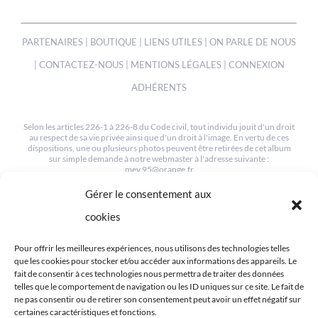
PARTENAIRES
|
BOUTIQUE
|
LIENS UTILES
|
ON PARLE DE NOUS
|
CONTACTEZ-NOUS
|
MENTIONS LÉGALES
|
CONNEXION
ADHÉRENTS
Selon les articles 226-1 à 226-8 du Code civil, tout individu jouit d'un droit
au respect de sa vie privée ainsi que d'un droit à l'image. En vertu de ces
dispositions, une ou plusieurs photos peuvent être retirées de cet album
sur simple demande à notre webmaster à l'adresse suivante :
mev.95@orange.fr
Gérer le consentement aux
© COPYRIGHT 2012-2022 | TOUS LES DROITS SONT RESERVÉS
| CRÉÉ PAR MEV95
cookies
Pour offrir les meilleures expériences, nous utilisons des technologies telles
que les cookies pour stocker et/ou accéder aux informations des appareils. Le
fait de consentir à ces technologies nous permettra de traiter des données
telles que le comportement de navigation ou les ID uniques sur ce site. Le fait de
ne pas consentir ou de retirer son consentement peut avoir un effet négatif sur
RETROUVEZ-NOUS SUR LES RÉSEAUX
certaines caractéristiques et fonctions.