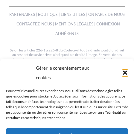
PARTENAIRES
|
BOUTIQUE
|
LIENS UTILES
|
ON PARLE DE NOUS
|
CONTACTEZ-NOUS
|
MENTIONS LÉGALES
|
CONNEXION
ADHÉRENTS
Selon les articles 226-1 à 226-8 du Code civil, tout individu jouit d'un droit
au respect de sa vie privée ainsi que d'un droit à l'image. En vertu de ces
dispositions, une ou plusieurs photos peuvent être retirées de cet album
sur simple demande à notre webmaster à l'adresse suivante :
Gérer le consentement aux
mev.95@orange.fr
cookies
© COPYRIGHT 2012-2022 | TOUS LES DROITS SONT RESERVÉS
| CRÉÉ PAR MEV95
Pour offrir les meilleures expériences, nous utilisons des technologies telles
que les cookies pour stocker et/ou accéder aux informations des appareils. Le
fait de consentir à ces technologies nous permettra de traiter des données
telles que le comportement de navigation ou les ID uniques sur ce site. Le fait de
ne pas consentir ou de retirer son consentement peut avoir un effet négatif sur
certaines caractéristiques et fonctions.
RETROUVEZ-NOUS SUR LES RÉSEAUX