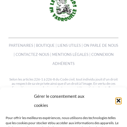
PARTENAIRES
|
BOUTIQUE
|
LIENS UTILES
|
ON PARLE DE NOUS
|
CONTACTEZ-NOUS
|
MENTIONS LÉGALES
|
CONNEXION
ADHÉRENTS
Selon les articles 226-1 à 226-8 du Code civil, tout individu jouit d'un droit
au respect de sa vie privée ainsi que d'un droit à l'image. En vertu de ces
dispositions, une ou plusieurs photos peuvent être retirées de cet album
sur simple demande à notre webmaster à l'adresse suivante :
Gérer le consentement aux
mev.95@orange.fr
cookies
© COPYRIGHT 2012-2022 | TOUS LES DROITS SONT RESERVÉS
| CRÉÉ PAR MEV95
Pour offrir les meilleures expériences, nous utilisons des technologies telles
que les cookies pour stocker et/ou accéder aux informations des appareils. Le