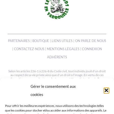
PARTENAIRES
|
BOUTIQUE
|
LIENS UTILES
|
ON PARLE DE NOUS
|
CONTACTEZ-NOUS
|
MENTIONS LÉGALES
|
CONNEXION
ADHÉRENTS
Selon les articles 226-1 à 226-8 du Code civil, tout individu jouit d'un droit
au respect de sa vie privée ainsi que d'un droit à l'image. En vertu de ces
dispositions, une ou plusieurs photos peuvent être retirées de cet album
sur simple demande à notre webmaster à l'adresse suivante :
Gérer le consentement aux
mev.95@orange.fr
cookies
© COPYRIGHT 2012-2022 | TOUS LES DROITS SONT RESERVÉS
| CRÉÉ PAR MEV95
Pour offrir les meilleures expériences, nous utilisons des technologies telles
que les cookies pour stocker et/ou accéder aux informations des appareils. Le