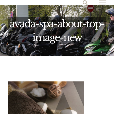
Passer
au
contenu
avada-spa-about-top-
image-new